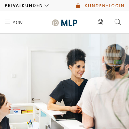
MLP
privatkunden
kunden-login
menü
Inhalt
diese website durchsuchen
mlp berater finden