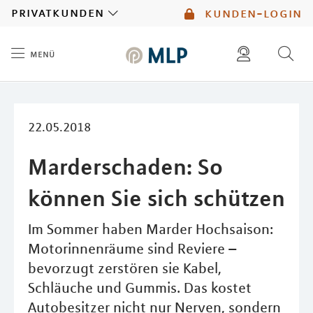
MLP
privatkunden
kunden-login
menü
Inhalt
diese website durchsuchen
mlp berater finden
22.05.2018
Marderschaden: So
können Sie sich schützen
Im Sommer haben Marder Hochsaison:
Motorinnenräume sind Reviere –
bevorzugt zerstören sie Kabel,
Schläuche und Gummis. Das kostet
Autobesitzer nicht nur Nerven, sondern